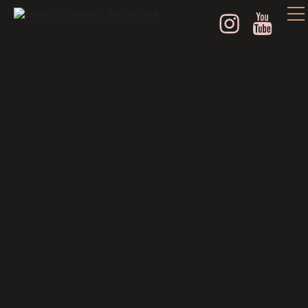
Instagram
Youtube
Alquiler de Villas de
Lujo y Barcos en
Formentera