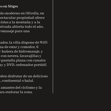
no en Sitges
eño moderno en Olivella, en
spectacular propiedad ofrece
istas a la montaña y a la
rivada abierta todo el año,
dromasaje para una
des, la villa dispone de WiFi
na de estar y comedor, 6
y bañera de hidromasaje, y
on nevera, lavavajillas y
 pantalla plana con canales
ray y DVD, ordenador portátil
en disfrutar de un delicioso
, continental o halal.
 amantes del ciclismo y la
ara explorar la zona.
rcelona-El Prat, la villa
para mayor comodidad.
omo el Camp Nou y la Fuente