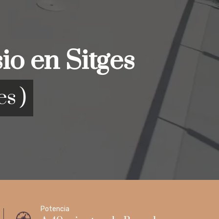
io en Sitges
s )
Potencia