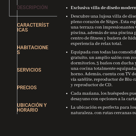
DESCRIPCIÓN
Exclusiva villa de diseño moder
Descubre una lujosa villa de dis
pleno corazón de Sitges . Esta e
CARACTERÍST
una terraza con impresionantes v
ICAS
piscina, además de una piscina p
centro de fitness y bañera de hi
experiencia de relax total.
HABITACIONE
S
Equipada con todas las comodida
gratuito, un amplio salón con zo
dormitorios, 3 baños con ducha 
una cocina totalmente equipada c
SERVICIOS
horno. Además, cuenta con TV de
vía satélite, reproductor de Blu-
y reproductor de CD.
PRECIOS
Cada mañana, los huéspedes pued
desayuno con opciones a la carta
UBICACIÓN Y
La ubicación es perfecta para los
HORARIO
naturaleza, con rutas cercanas p
A solo 39 km del Aeropuerto de Ba
ofrece un servicio de traslado 
Además, lugares emblemáticos c