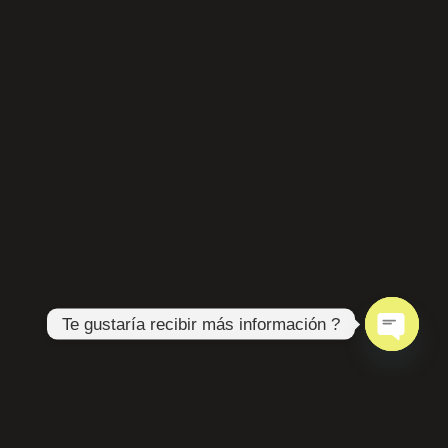
Te gustaría recibir más información ?
Open
chaty