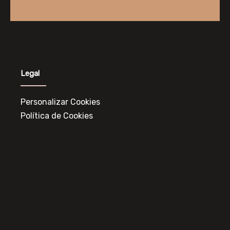
Legal
Personalizar Cookies
Política de Cookies
Política de Privacidad
Aviso Legal
Contacto
Horario: Monday – Friday 8am – 9pm