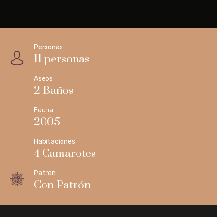
Personas
11 personas
Aseos
2 Baños
Fecha
2005
Habitaciones
4 Camarotes
Patron
Con Patrón