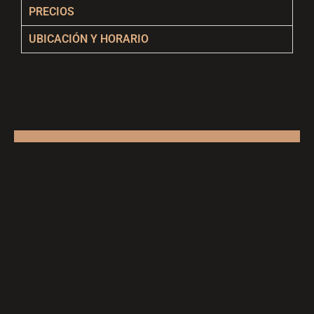
PRECIOS
UBICACIÓN Y HORARIO
Suscríbete a nuestra
newsletter
OK