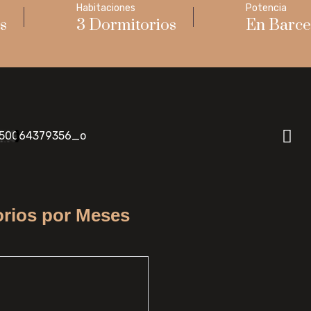
Habitaciones
Potencia
s
3 Dormitorios
En Barce
orios por Meses